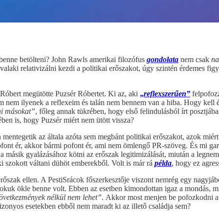
 benne betölteni? John Rawls amerikai filozófus
gondolata
nem csak
na
 valaki relativizálni kezdi a politikai erőszakot, úgy szintén érdemes
Róbert megütötte Puzsér Róbertet. Ki az, aki
„
reflexszerűen”
felpofozz
 nem ilyenek a reflexeim és talán nem bennem van a hiba. Hogy kell 
ni másokat”
, főleg annak tükrében, hogy első felindulásból írt posztjáb
ben is, hogy Puzsér miért nem ütött vissza?
mentegetik az általa azóta sem megbánt politikai erőszakot, azok miér
font ér, akkor bármi pofont ér, ami nem ömlengő PR-szöveg. És mi gara
sa a másik gyalázásához kötni az erőszak legitimizálását, miután a legn
i szokott váltani dühöt emberekből. Volt is már rá
példa
, hogy ez agre
rőszak ellen. A PestiSrácok főszerkesztője viszont nemrég egy nagy
okuk ökle benne volt. Ebben az esetben kimondottan igaz a mondás, m
 következmények nélkül nem lehet”.
Akkor most menjen be pofozkodni a
bizonyos esetekben ebből nem maradt ki az illető családja sem?