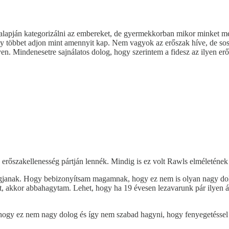
alapján kategorizálni az embereket, de gyermekkorban mikor minket m
 többet adjon mint amennyit kap. Nem vagyok az erőszak híve, de sose 
yen. Mindenesetre sajnálatos dolog, hogy szerintem a fidesz az ilyen er
erőszakellenesség pártján lennék. Mindig is ez volt Rawls elméletének a
 vágjanak. Hogy bebizonyítsam magamnak, hogy ez nem is olyan nagy d
olt, akkor abbahagytam. Lehet, hogy ha 19 évesen lezavarunk pár ilyen
 hogy ez nem nagy dolog és így nem szabad hagyni, hogy fenyegetéssel