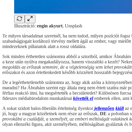
Illusztráció:
engin akyurt
, Unsplash
Te milyen társadalmat szeretnél, ha nem tudod, milyen pozíciót fogsz
szabadságjogait korlátozó törvény mellett ágál az ember, vagy mielőtt
mindezeknek pillanatok alatt a rossz oldalára.
Sok minden érthetetlen számomra abból a sztoriból, amikor Ábrahám 
a keze után nyúlva megakadályozza, hanem visszalöki a kezét? Nekem
megoldás az erőszak semmire, de a végtelenségig sem lehet provokál
erőszakot és azon értetlenkedett később közzétett hosszabb bejegyzésé
De a legérthetetlenebb számomra az, hogy akik azóta a környezetében 
maradni? Ha Ábrahám szerint egy általa meg nem értett szatíra már po
férfias reakció ütni, ha megsértették a becsületedet? Különösen furc
fideszes médiabirodalom munkatársai
követték el
emberek ellen, ami k
A sokat szidott balos-liberális értelmiség ilyenkor
jellemzően
kiáll
az e
jó, hogy a magyar közéletnek nem része az erőszak,
DE
a pofonban s
provokálni a családját, a személyét, az emberi méltóságát valakinek
olyan ellenzéki figura, akit személyében, méltóságában gyaláztak és 