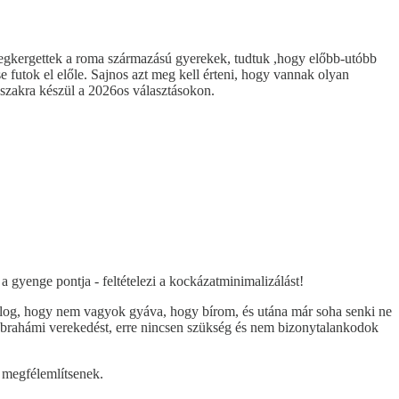
egkergettek a roma származású gyerekek, tudtuk ,hogy előbb-utóbb
futok el előle. Sajnos azt meg kell érteni, hogy vannak olyan
őszakra készül a 2026os választásokon.
 gyenge pontja - feltételezi a kockázatminimalizálást!
olog, hogy nem vagyok gyáva, hogy bírom, és utána már soha senki ne
 ábrahámi verekedést, erre nincsen szükség és nem bizonytalankodok
 megfélemlítsenek.