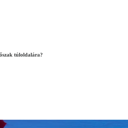
őszak túloldalára?