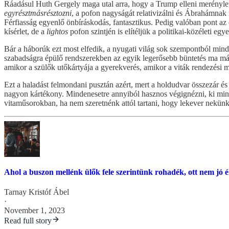
Ráadásul Huth Gergely maga utal arra, hogy a Trump elleni merénylet
egyrésztmásrésztozni
, a pofon nagyságát relativizálni és Ábrahámnak 
Férfiasság egyenlő önbíráskodás, fantasztikus. Pedig valóban pont az 
kísérlet, de a
lightos
pofon szintjén is elítéljük a politikai-közéleti eg
Bár a háborúk ezt most elfedik, a nyugati világ sok szempontból mind
szabadságra épülő rendszerekben az egyik legerősebb büntetés ma már 
amikor a szülők utőkártyája a gyerekverés, amikor a viták rendezési m
Ezt a haladást felmondani pusztán azért, mert a holdudvar összezár és 
nagyon kártékony. Mindenesetre annyiból hasznos végignézni, ki min
vitaműsorokban, ha nem szeretnénk attól tartani, hogy lekever nekünk
Ahol a buszon mellénk ülők fele szerintünk rohadék, ott nem jó é
Tarnay Kristóf Ábel
·
November 1, 2023
Read full story