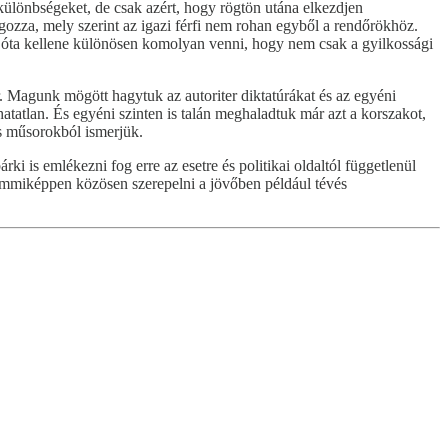
ülönbségeket, de csak azért, hogy rögtön utána elkezdjen
ngozza, mely szerint az igazi férfi nem rohan egyből a rendőrökhöz.
let óta kellene különösen komolyan venni, hogy nem csak a gyilkossági
. Magunk mögött hagytuk az autoriter diktatúrákat és az egyéni
tatlan. És egyéni szinten is talán meghaladtuk már azt a korszakot,
és műsorokból ismerjük.
i is emlékezni fog erre az esetre és politikai oldaltól függetlenül
mmiképpen közösen szerepelni a jövőben például tévés