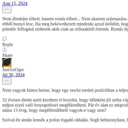
Aug 15, 2024
Nem ábrahám róbert, hanem rostás róbert... Nem akarom származása 
ebből bunyó lesz. Ha meg bekövetkezett mindenki azzal törődött, hogy
primitív felfogású emberek akik csak az erőszakból értenek. Rostás il
Reply
Share
JustAnOgre
Jul 30, 2024
Nem vagyok biztos benne, hogy egy rawlsi eredeti pozícióban a teljes 
32 évesen direkt azért kezdtem el boxolni, hogy időnként jól orrba
tudjon ezzel való fenyegetéssel megfélemlíteni. Pár év alatt ez megv
utána 13 évig, hogy megfélemlíthető vagyok-e vagy sem?
Szóval én simán lennék a pofon fogadó oldalán. Segít bebizonyítani,