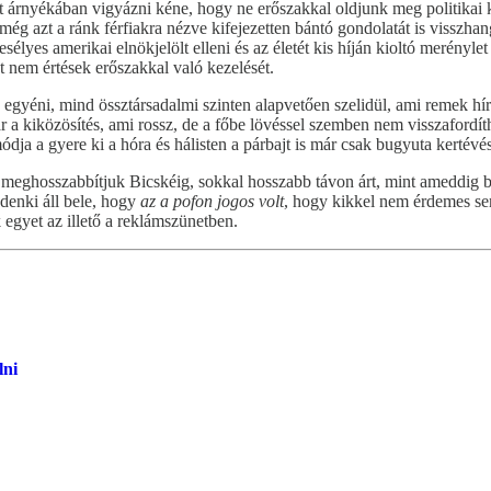
 árnyékában vigyázni kéne, hogy ne erőszakkal oldjunk meg politikai k
még azt a ránk férfiakra nézve kifejezetten bántó gondolatát is visszha
esélyes amerikai elnökjelölt elleni és az életét kis híján kioltó merény
yet nem értések erőszakkal való kezelését.
 egyéni, mind össztársadalmi szinten alapvetően szelidül, ami remek hír
a kiközösítés, ami rossz, de a főbe lövéssel szemben nem visszafordítha
ódja a gyere ki a hóra és hálisten a párbajt is már csak bugyuta kertév
meghosszabbítjuk Bicskéig, sokkal hosszabb távon árt, mint ameddig bárk
denki áll bele, hogy
az a pofon jogos volt
, hogy kikkel nem érdemes se
 egyet az illető a reklámszünetben.
lni