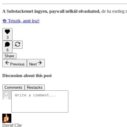
A Substackemet ingyen, paywall nélkül olvashatod,
de ha esetleg t
🍻 Tetszik, amit írsz!
3
6
Share
Previous
Next
Discussion about this post
Comments
Restacks
David Che