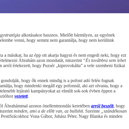
gystratégia
alkotásakor hasznos. Mielőtt bármilyen, az egyének
 figyelembe venni, hogy semmi nem garantálja, hogy nem kerülünk
a a másikat, ha az épp ott akarja hagyni és nem engedi neki, hogy ezt
értelmezni Ábrahám azon mondatát, miszerint
“És továbbra sem lehet
an arról értekezett, hogy Puzsér „kiprovokálta” a vele szembeni fizikai
t gondolják, hogy ők ennek mindig is a pofont adó felén fognak
ntálja, hogy mindenki megáll egy pofonnál, aki azt olvasta, hogy a
emtelenebb lejárató kampányokat az elmúlt sok-sok évben éppen a
sszióhoz
vezetett
.
jából Ábrahámmal azonos önellentmondás keretében
arról beszélt
, hogy
iszerint
minden, ami a de előtt van, az bullshit.
Szerinte
„szándékosan
 PestiSrácokhoz Vona Gábor, Juhász Péter, Nagy Blanka és minden